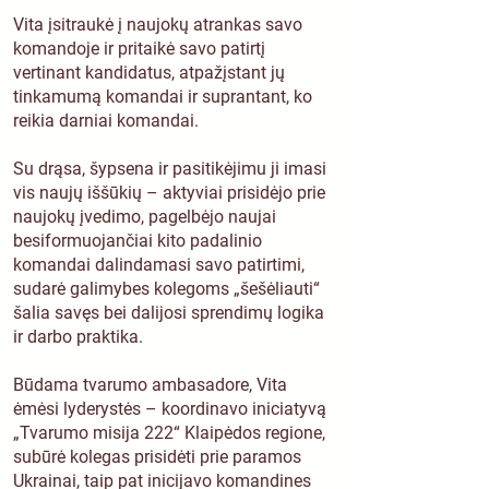
Vita įsitraukė į naujokų atrankas savo
komandoje ir pritaikė savo patirtį
vertinant kandidatus, atpažįstant jų
tinkamumą komandai ir suprantant, ko
reikia darniai komandai.
Su drąsa, šypsena ir pasitikėjimu ji imasi
vis naujų iššūkių – aktyviai prisidėjo prie
naujokų įvedimo, pagelbėjo naujai
besiformuojančiai kito padalinio
komandai dalindamasi savo patirtimi,
sudarė galimybes kolegoms „šešėliauti“
šalia savęs bei dalijosi sprendimų logika
ir darbo praktika.
Būdama tvarumo ambasadore, Vita
ėmėsi lyderystės – koordinavo iniciatyvą
„Tvarumo misija 222“ Klaipėdos regione,
subūrė kolegas prisidėti prie paramos
Ukrainai, taip pat inicijavo komandines