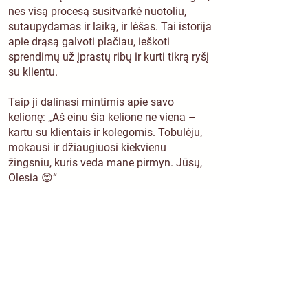
nes visą procesą susitvarkė nuotoliu,
sutaupydamas ir laiką, ir lėšas. Tai istorija
apie drąsą galvoti plačiau, ieškoti
sprendimų už įprastų ribų ir kurti tikrą ryšį
su klientu.
Taip ji dalinasi mintimis apie savo
kelionę: „Aš einu šia kelione ne viena –
kartu su klientais ir kolegomis. Tobulėju,
mokausi ir džiaugiuosi kiekvienu
žingsniu, kuris veda mane pirmyn. Jūsų,
Olesia 😊“