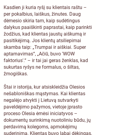
Kasdien ji kuria ryšį su klientais raštu –
per pokalbius, laiškus, žinutes. Daug
dėmesio skiria tam, kaip sudėtingus
dalykus paaiškinti paprastai, kaip parinkti
žodžius, kad klientas jaustų aiškumą ir
pasitikėjimą. Jos klientų atsiliepimai
skamba taip: „Trumpai ir aiškiai. Super
aptarnavimas“, „Ačiū, buvo 'WOW
faktorius'.“ – ir tai jai geras ženklas, kad
sukurtas ryšys ne formalus, o šiltas,
žmogiškas.
Štai ir istorija, kur atsiskleidžia Olesios
nešabloniškas mąstymas. Kai klientas
negalėjo atvykti į Lietuvą sutvarkyti
paveldėjimo pažymos, vietoje įprasto
proceso Olesia ėmėsi iniciatyvos –
dokumentų surinkimą nuotoliniu būdu, jų
perdavimą kolegoms, apmokėjimų
suderinimą. Klientas buvo labai dėkingas,