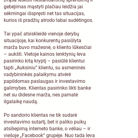
gebėjimas mąstyti plačiau leidžia jai
sėkmingai išspręsti net tas situacijas,
kurios iš pradžių atrodo labai sudėtingos.
Tai ypač atsiskleidė vienoje derybų
situacijoje, kai konkurentų pasiūlyta
marža buvo mažesnė, o kliento lūkesčiai
– aukšti. Vietoje kainos lenktynių Ieva
pasirinko kitą kryptį – pasiūlė klientui
tapti „Auksiniu“ klientu, su asmeninės
vadybininkės palaikymu atvėrė
papildomas paslaugas ir investavimo
galimybes. Klientas pasirinko likti banke
net su didesne marža, nes pamatė
ilgalaikę naudą.
Po sandorio klientas ne tik sudarė
investavimo sutartį, bet ir paliko puikų
atsiliepimą interneto banke, o vėliau – ir
viešoje „Facebook“ grupėje. Nuo tada Ieva