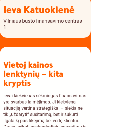
Ieva Katuokienė
Vilniaus būsto finansavimo centras
1
Vietoj kainos
lenktynių – kita
kryptis
Ievai kiekvienas sėkmingas finansavimas
yra svarbus laimėjimas. Ji kiekvieną
situaciją vertina strategiškai – siekia ne
tik „uždaryti“ susitarimą, bet ir sukurti
ilgalaikį pasitikėjimą bei vertę klientui.
Drąsa ieškoti nestandartinių sprendimų ir