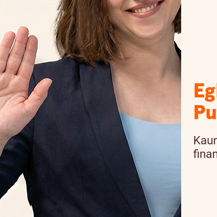
Eg
Pu
Kaun
fina