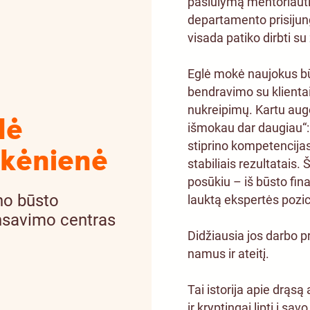
pasiūlymą mentoriauti
departamento prisijun
visada patiko dirbti su
Eglė mokė naujokus bū
bendravimo su klientai
nukreipimų. Kartu augo
lė
išmokau dar daugiau“: 
stiprino kompetencijas
kėnienė
stabiliais rezultatais. 
posūkiu – iš būsto fin
o būsto
lauktą ekspertės pozic
nsavimo centras
Didžiausia jos darbo 
namus ir ateitį.
Tai istorija apie drąsą 
ir kryptingai lipti į sav