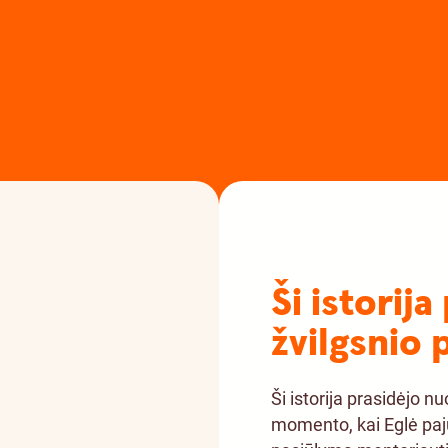
Ši istorij
žvilgsnio 
Ši istorija prasidėjo n
momento, kai Eglė paj