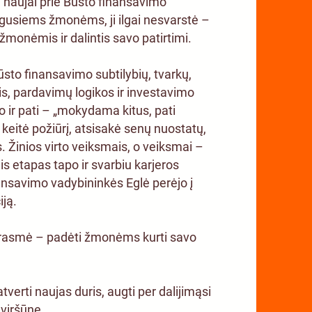
 naujai prie Būsto finansavimo
gusiems žmonėms, ji ilgai nesvarstė –
 žmonėmis ir dalintis savo patirtimi.
sto finansavimo subtilybių, tvarkų,
s, pardavimų logikos ir investavimo
 ir pati – „mokydama kitus, pati
keitė požiūrį, atsisakė senų nuostatų,
. Žinios virto veiksmais, o veiksmai –
Šis etapas tapo ir svarbiu karjeros
ansavimo vadybininkės Eglė perėjo į
iją.
prasmė – padėti žmonėms kurti savo
atverti naujas duris, augti per dalijimąsi
o viršūnę.