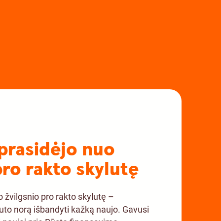
a prasidėjo nuo
pro rakto skylutę
uo žvilgsnio pro rakto skylutę –
uto norą išbandyti kažką naujo. Gavusi